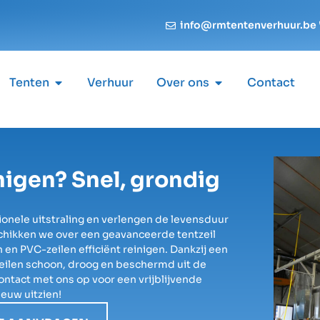
info@rmtentenverhuur.be
Tenten
Verhuur
Over ons
Contact
inigen? Snel, grondig
onele uitstraling en verlengen de levensduur
chikken we over een geavanceerde tentzeil
 PVC-zeilen efficiënt reinigen. Dankzij een
eilen schoon, droog en beschermd uit de
ontact met ons op voor een vrijblijvende
ieuw uitzien!