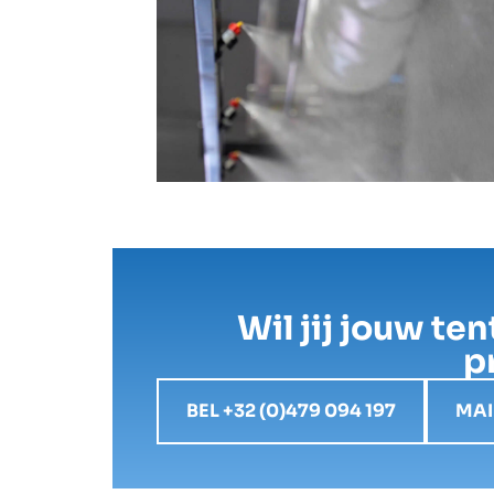
Wil jij jouw te
p
BEL +32 (0)479 094 197
MAI