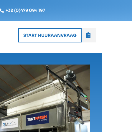
+32 (0)479 094 197
START HUURAANVRAAG