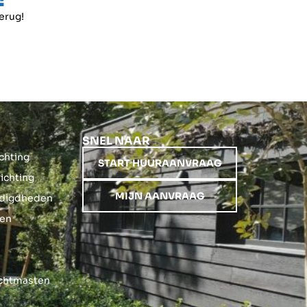
terug!
SNEL NAAR
ichting
START HUURAANVRAAG
richting
MIJN AANVRAAG
nodigdheden
gen
ichtmasten