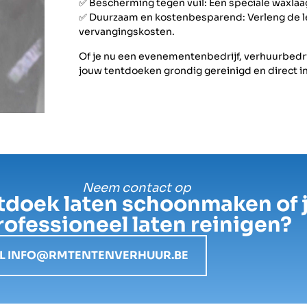
✅ Bescherming tegen vuil: Een speciale waxlaa
✅ Duurzaam en kostenbesparend: Verleng de le
vervangingskosten.
Of je nu een evenementenbedrijf, verhuurbedrijf
jouw tentdoeken grondig gereinigd en direct in
Neem contact op
ntdoek laten schoonmaken of j
rofessioneel laten reinigen?
L INFO@RMTENTENVERHUUR.BE