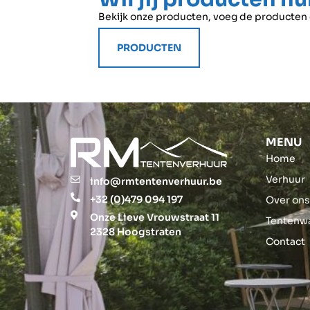
Bekijk onze producten, voeg de producten di
PRODUCTEN
MENU
Home
Verhuur
info@rmtentenverhuur.be
+32 (0)479 094 197
Over on
Onze Lieve Vrouwstraat 11
Tentenw
2328 Hoogstraten
Contact