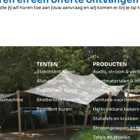
e jij wil huren toe aan jouw aanvraag en wij komen er bij je op 
TENTEN
PRODUCTEN
Strechtent huren
Audio, stroom & verl
Aluhal huren
Feestmaterialen & in
s
Pagodetent huren
Festival – en fuifbe
asmachine
Sheltertent huren
Sanitaire voorzienin
Spantent huren
Herbruikbare bekers
Statafels en krukken
Stroomgroepen en l
Tafels en stoelen