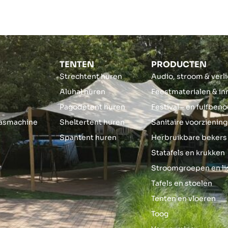
TENTEN
PRODUCTEN
Strechtent huren
Audio, stroom & verl
Aluhal huren
Feestmaterialen & in
s
Pagodetent huren
Festival – en fuifbe
asmachine
Sheltertent huren
Sanitaire voorzienin
Spantent huren
Herbruikbare bekers
Statafels en krukken
Stroomgroepen en l
Tafels en stoelen
Tenten en vloeren
Toog