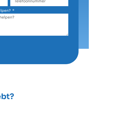
elpen?
ebt?