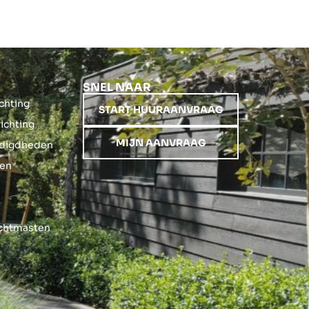
SNEL NAAR
ichting
START HUURAANVRAAG
richting
MIJN AANVRAAG
nodigdheden
gen
ichtmasten