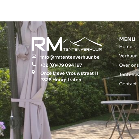
MENU
Home
Verhuur
info@rmtentenverhuur.be
+32 (0)479 094 197
Over on
Onze Lieve Vrouwstraat 11
Tentenw
2328 Hoogstraten
Contact