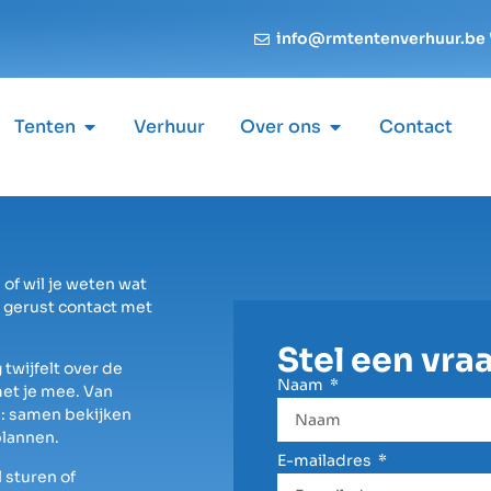
info@rmtentenverhuur.be
Tenten
Verhuur
Over ons
Contact
 of wil je weten wat
 gerust contact met
Stel een vra
 twijfelt over de
Naam
met je mee. Van
n: samen bekijken
plannen.
E-mailadres
 sturen of