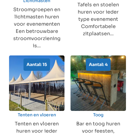
Lichtmasten
Tafels en stoelen
Stroomgroepen en
huren voor ieder
lichtmasten huren
type evenement
voor evenementen
Comfortabele
Een betrouwbare
zitplaatsen...
stroomvoorziening
is...
Aantal: 15
Aantal: 4
Tenten en vloeren
Toog
Tenten en vloeren
Bar en toog huren
huren voor ieder
voor feesten,