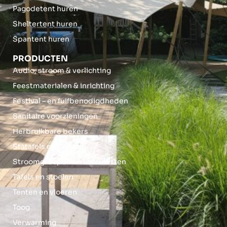
Pagodetent huren
Sheltertent huren
Spantent huren
PRODUCTEN
Audio, stroom & verlichting
Feestmaterialen & inrichting
Festival – en fuifbenodigdheden
Sanitaire voorzieningen
Herbruikbare bekers
Statafels en krukken
Stroomgroepen en lichtmasten
Tafels en stoelen
Tenten en vloeren
Toog
Verwarming