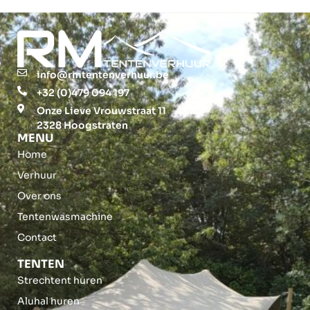
info@rmtentenverhuur.be
+32 (0)479 094 197
Onze Lieve Vrouwstraat 11
2328 Hoogstraten
MENU
Home
Verhuur
Over ons
Tentenwasmachine
Contact
TENTEN
Strechtent huren
Aluhal huren