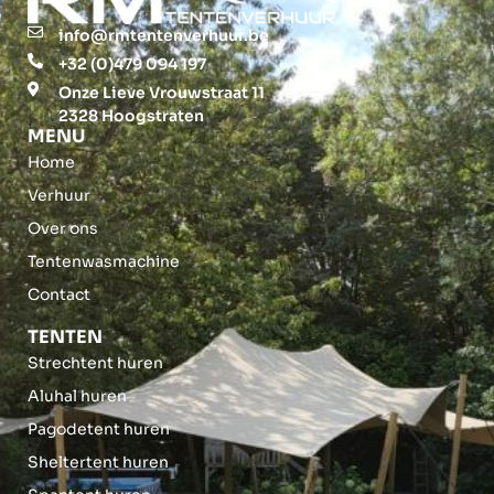
info@rmtentenverhuur.be
+32 (0)479 094 197
Onze Lieve Vrouwstraat 11
2328 Hoogstraten
MENU
Home
Verhuur
Over ons
Tentenwasmachine
Contact
TENTEN
Strechtent huren
Aluhal huren
Pagodetent huren
Sheltertent huren