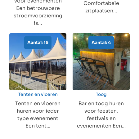
voor evenementen
Comfortabele
Een betrouwbare
zitplaatsen...
stroomvoorziening
is...
Aantal: 15
Aantal: 4
Tenten en vloeren
Toog
Tenten en vloeren
Bar en toog huren
huren voor ieder
voor feesten,
type evenement
festivals en
Een tent...
evenementen Een...