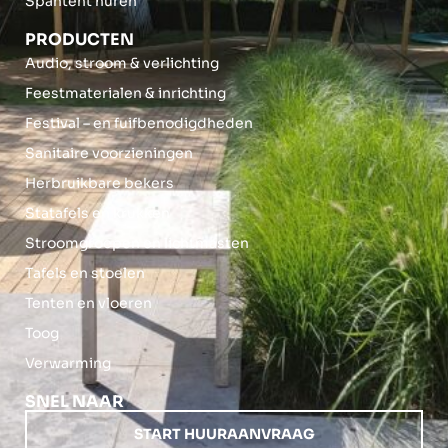
Spantent huren
PRODUCTEN
Audio, stroom & verlichting
Feestmaterialen & inrichting
Festival – en fuifbenodigdheden
Sanitaire voorzieningen
Herbruikbare bekers
Statafels en krukken
Stroomgroepen en lichtmasten
Tafels en stoelen
Tenten en vloeren
Toog
Verwarming
SNEL NAAR
START HUURAANVRAAG