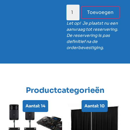
Toevoegen
Let op! Je plaatst nu een
aanvraag tot reservering.
De reservering is pas
definitief na de
orderbevestiging.
Productcategorieën
Aantal: 14
Aantal: 10