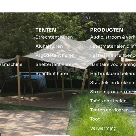
TENTEN
PRODUCTEN
Strechtent huren
Audio, stroom & verl
Aluhal huren
Feestmaterialen & in
s
Pagodetent huren
Festival – en fuifbe
asmachine
Sheltertent huren
Sanitaire voorzienin
Spantent huren
Herbruikbare bekers
Statafels en krukken
Stroomgroepen en l
Tafels en stoelen
Tenten en vloeren
Toog
Verwarming