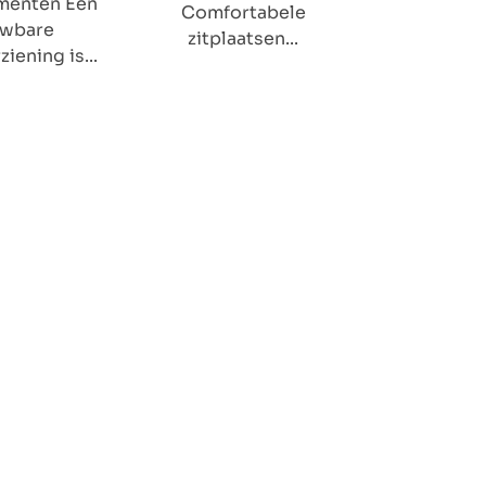
menten Een
Comfortabele
uwbare
zitplaatsen...
iening is...