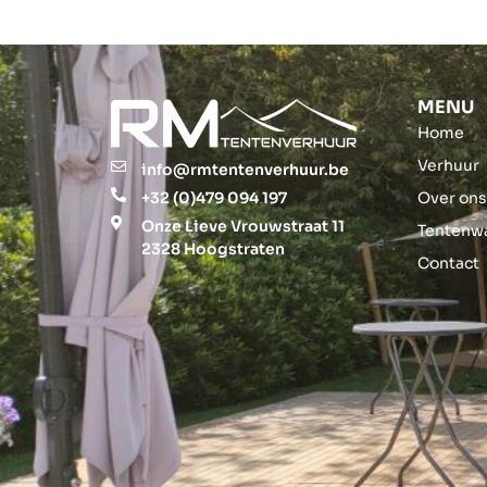
MENU
Home
Verhuur
info@rmtentenverhuur.be
+32 (0)479 094 197
Over on
Onze Lieve Vrouwstraat 11
Tentenw
2328 Hoogstraten
Contact