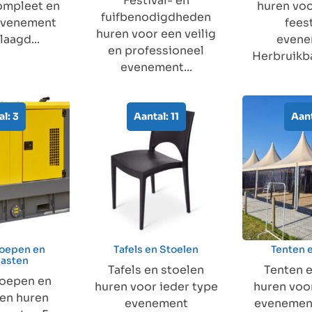
Festival- en
ompleet en
huren voo
fuifbenodigdheden
evenement
fees
huren voor een veilig
laagd...
evene
en professioneel
Herbruikba
evenement...
l: 3
Aantal: 11
Aant
oepen en
Tafels en Stoelen
Tenten 
masten
Tafels en stoelen
Tenten e
oepen en
huren voor ieder type
huren voor
ten huren
evenement
evenement 