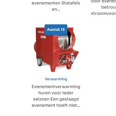
voor evene
evenementen Statafels
betro
en...
stroomvoorz
Aantal: 13
Verwarming
Evenementverwarming
huren voor ieder
seizoen Een geslaagd
evenement hoeft niet...