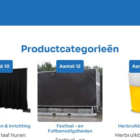
Productcategorieën
l: 10
Aantal: 12
Aan
n & Inrichting
Festival - en
Herbruik
Fuifbenodigdheden
iaal huren
Herbruikb