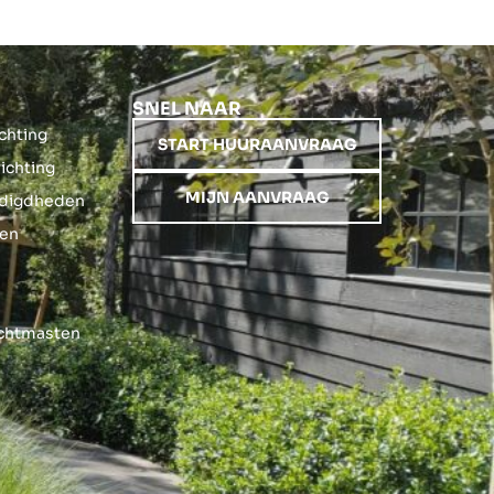
SNEL NAAR
ichting
START HUURAANVRAAG
richting
MIJN AANVRAAG
nodigdheden
gen
ichtmasten