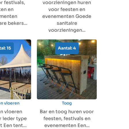
r festivals,
voorzieningen huren
ten en
voor feesten en
menten
evenementen Goede
re bekers...
sanitaire
voorzieningen...
al: 15
Aantal: 4
en vloeren
Toog
n vloeren
Bar en toog huren voor
 ieder type
feesten, festivals en
Een tent...
evenementen Een...