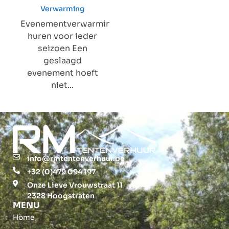
Verwarming
Evenementverwarming
huren voor ieder
seizoen Een
geslaagd
evenement hoeft
niet...
info@rmtentenverhuur.be
+32 (0)479 094 197
Onze Lieve Vrouwstraat 11
2328 Hoogstraten
MENU
Home