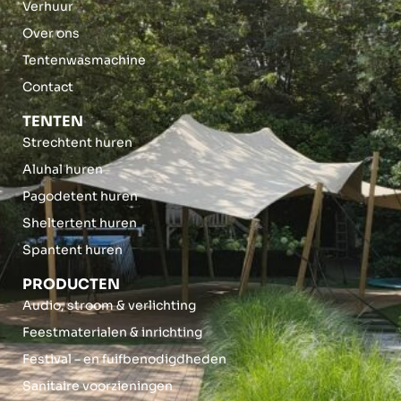
Verhuur
Over ons
Tentenwasmachine
Contact
TENTEN
Strechtent huren
Aluhal huren
Pagodetent huren
Sheltertent huren
Spantent huren
PRODUCTEN
Audio, stroom & verlichting
Feestmaterialen & inrichting
Festival – en fuifbenodigdheden
Sanitaire voorzieningen