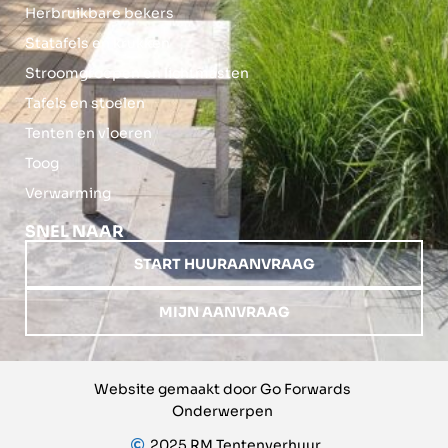
Herbruikbare bekers
Statafels en krukken
Stroomgroepen en lichtmasten
Tafels en stoelen
Tenten en vloeren
Toog
Verwarming
SNEL NAAR
START HUURAANVRAAG
MIJN AANVRAAG
Website gemaakt door Go Forwards
Onderwerpen
2025 RM Tentenverhuur