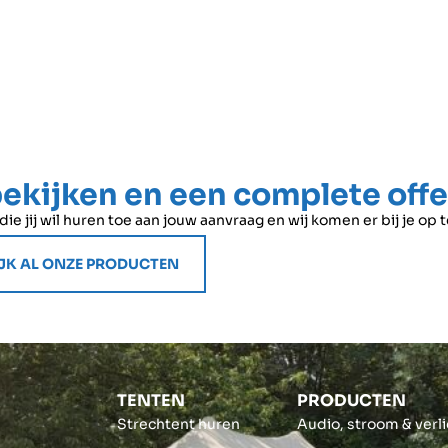
MEER OVER HEATER HUREN
MEER OVER WARMTEKANO
bekijken en een complete off
e jij wil huren toe aan jouw aanvraag en wij komen er bij je op 
JK AL ONZE PRODUCTEN
TENTEN
PRODUCTEN
Strechtent huren
Audio, stroom & verl