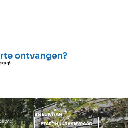
N HUREN
ALLE ONDERWERPEN
erte ontvangen?
terug!
SNEL NAAR
ichting
START HUURAANVRAAG