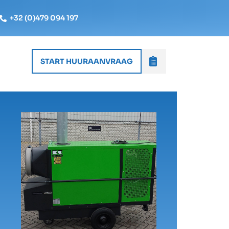
+32 (0)479 094 197
START HUURAANVRAAG