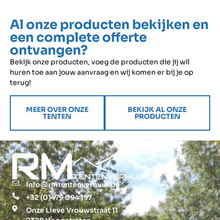
Al onze producten bekijken en
een complete offerte
ontvangen?
Bekijk onze producten, voeg de producten die jij wil
huren toe aan jouw aanvraag en wij komen er bij je op
terug!
MEER OVER ONZE
BEKIJK AL ONZE
TENTEN
PRODUCTEN
info@rmtentenverhuur.be
+32 (0)479 094 197
Onze Lieve Vrouwstraat 11