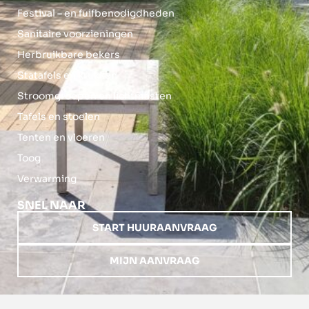
Festival – en fuifbenodigdheden
Sanitaire voorzieningen
Herbruikbare bekers
Statafels en krukken
Stroomgroepen en lichtmasten
Tafels en stoelen
Tenten en vloeren
Toog
Verwarming
SNEL NAAR
START HUURAANVRAAG
MIJN AANVRAAG