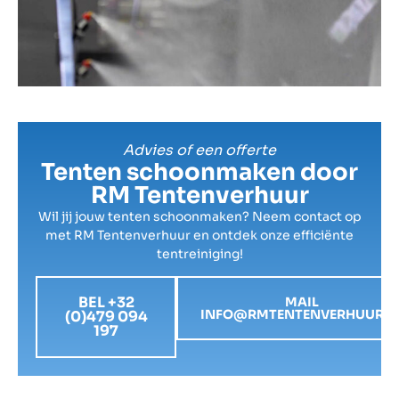
Advies of een offerte
Tenten schoonmaken door
RM Tentenverhuur
Wil jij jouw tenten schoonmaken? Neem contact op
met RM Tentenverhuur en ontdek onze efficiënte
tentreiniging!
BEL +32
MAIL
INFO@RMTENTENVERHUUR.B
(0)479 094
197