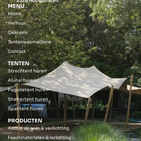
2328 Hoogstraten
MENU
Home
Verhuur
Over ons
Tentenwasmachine
Contact
TENTEN
Strechtent huren
Aluhal huren
Pagodetent huren
Sheltertent huren
Spantent huren
PRODUCTEN
Audio, stroom & verlichting
Feestmaterialen & inrichting