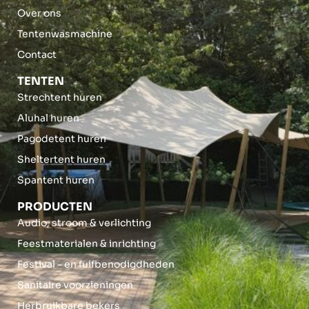
Over ons
Tentenwasmachine
Contact
TENTEN
Strechtent huren
Aluhal huren
Pagodetent huren
Sheltertent huren
Spantent huren
PRODUCTEN
Audio, stroom & verlichting
Feestmaterialen & inrichting
Festival – en fuifbenodigdheden
Sanitaire voorzieningen
Herbruikbare bekers