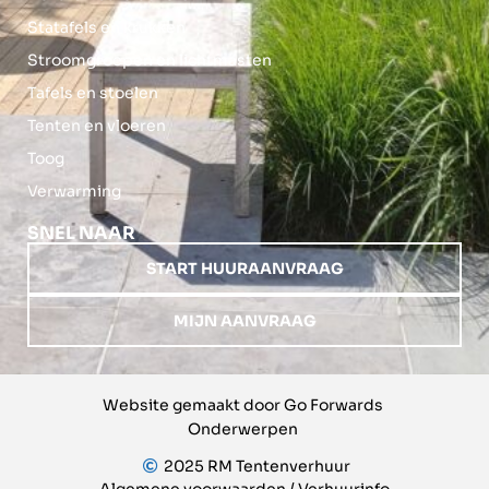
Statafels en krukken
Stroomgroepen en lichtmasten
Tafels en stoelen
Tenten en vloeren
Toog
Verwarming
SNEL NAAR
START HUURAANVRAAG
MIJN AANVRAAG
Website gemaakt door Go Forwards
Onderwerpen
2025 RM Tentenverhuur
Algemene voorwaarden / Verhuurinfo