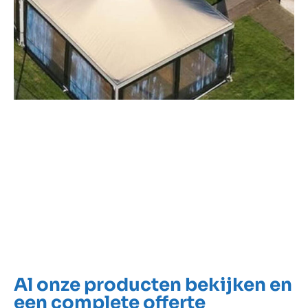
Bekijk ook
MEER OVER
MEER OVER
MEER OVER
KADERTENT
PAGODETENT
SPANTENT
HUREN
HUREN
HUREN
ALLE ONDERWERPEN
Al onze producten bekijken en
een complete offerte