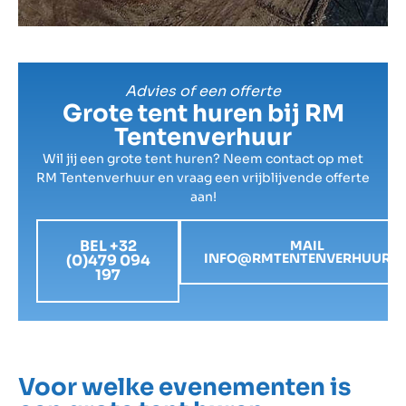
Advies of een offerte
Grote tent huren bij RM
Tentenverhuur
Wil jij een grote tent huren? Neem contact op met
RM Tentenverhuur en vraag een vrijblijvende offerte
aan!
BEL +32
MAIL
INFO@RMTENTENVERHUUR.B
(0)479 094
197
Voor welke evenementen is