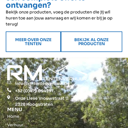
ontvangen?
Bekijk onze producten, voeg de producten die jij wil
huren toe aan jouw aanvraag en wij komen er bij je op
terug!
MEER OVER ONZE
BEKIJK AL ONZE
TENTEN
PRODUCTEN
info@rmtentenverhuur.be
+32 (0)479 094 197
Onze Lieve Vrouwstraat 11
2328 Hoogstraten
MENU
Home
Verhuur